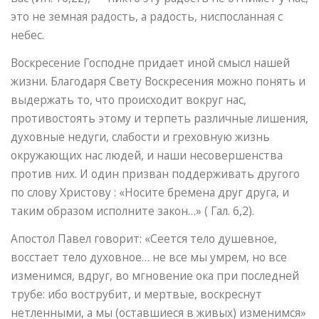
это не земная радость, а радость, ниспосланная с
небес.
Воскресение Господне придает иной смысл нашей
жизни. Благодаря Свету Воскресения можно понять и
выдержать то, что происходит вокруг нас,
противостоять этому и терпеть различные лишения,
духовные недуги, слабости и греховную жизнь
окружающих нас людей, и наши несовершенства
против них. И один призван поддерживать другого
по слову Христову : «Носите бремена друг друга, и
таким образом исполните закон…» ( Гал. 6,2).
Апостол Павел говорит: «Сеется тело душевное,
восстает тело духовное… не все мы умрем, но все
изменимся, вдруг, во мгновение ока при последней
трубе: ибо вострубит, и мертвые, воскреснут
нетленными, а мы (оставшиеся в живых) изменимся»