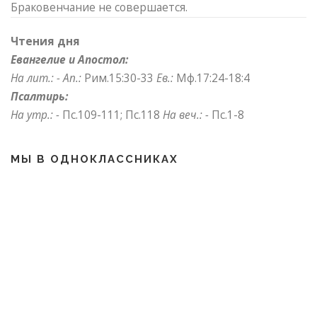
Браковенчание не совершается.
Чтения дня
Евангелие и Апостол:
На лит.: -
Ап.:
Рим.15:30-33
Ев.:
Мф.17:24-18:4
Псалтирь:
На утр.: -
Пс.109-111; Пс.118
На веч.: -
Пс.1-8
МЫ В ОДНОКЛАССНИКАХ