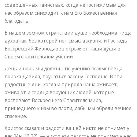
совершенных таинствах, когда непостижимым для
нас образом снисходит к нам Его Божественная
благодать.
В нашем земном странствии душе необходима пища
духовная, без которой нет смысла жизни, и Господь
Воскресший Жизнодавец окрыляет наши души в
Своем спасительном учении.
День и ночь мы должны, по учению псалмопевца
порока Давида, поучаться закону Господню. В эти
радостные дни, когда и природа наша оживает,
оживают и сердца верующих людей, которые
воспевают Воскресшего Спасителя мира,
пришедшего к нам во плоти, дабы мы обрели вечное
спасение.
Христос сказал: и радости вашей никто не отнимет у
вас (Ин. 16,22), — никто эту радость не отнимет у нас,