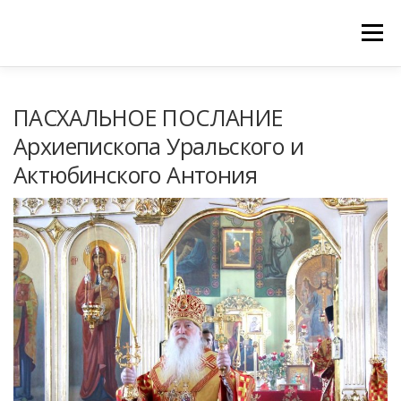
Меню
ГЛАВНАЯ
МОНАСТЫРЬ
ПАСХАЛЬНОЕ ПОСЛАНИЕ
Архиепископа Уральского и
РАСПИСАНИЕ БОГОСЛУЖЕНИЙ
ОБЪЯВЛЕНИЯ
Актюбинского Антония
ГАЛЕРЕИ
ЦЕРКОВНАЯ ЛАВКА
ПРИНИМАЕМ ПОЖЕРТВОВАНИЯ
КОНТАКТЫ
ИЗРЕЧЕНИЯ СВЯТЫХ ОТЦОВ АРХИВ