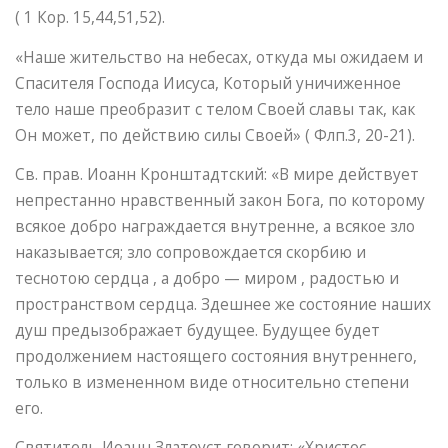
( 1 Кор. 15,44,51,52).
«Наше жительство на небесах, откуда мы ожидаем и
Спасителя Господа Иисуса, Который уничиженное
тело наше преобразит с телом Своей славы так, как
Он может, по действию силы Своей» ( Флп.3, 20-21).
Св. прав. Иоанн Кронштадтский: «В мире действует
непрестанно нравственный закон Бога, по которому
всякое добро награждается внутренне, а всякое зло
наказывается; зло сопровождается скорбию и
теснотою сердца , а добро — миром , радостью и
пространством сердца. Здешнее же состояние наших
душ предызображает будущее. Будущее будет
продолжением настоящего состояния внутреннего,
только в измененном виде относительно степени
его.
Святитель Иоанн Златоуст говорит: «Христос