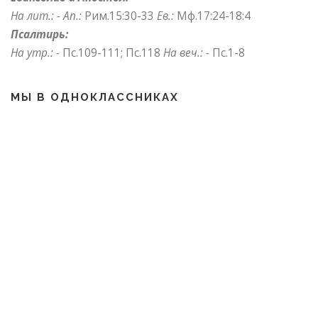
На лит.: -
Ап.:
Рим.15:30-33
Ев.:
Мф.17:24-18:4
Псалтирь:
На утр.: -
Пс.109-111; Пс.118
На веч.: -
Пс.1-8
МЫ В ОДНОКЛАССНИКАХ