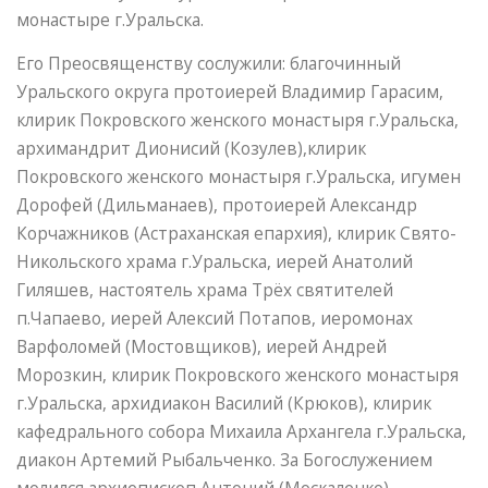
монастыре г.Уральска.
Его Преосвященству сослужили: благочинный
Уральского округа протоиерей Владимир Гарасим,
клирик Покровского женского монастыря г.Уральска,
архимандрит Дионисий (Козулев),клирик
Покровского женского монастыря г.Уральска, игумен
Дорофей (Дильманаев), протоиерей Александр
Корчажников (Астраханская епархия), клирик Свято-
Никольского храма г.Уральска, иерей Анатолий
Гиляшев, настоятель храма Трёх святителей
п.Чапаево, иерей Алексий Потапов, иеромонах
Варфоломей (Мостовщиков), иерей Андрей
Морозкин, клирик Покровского женского монастыря
г.Уральска, архидиакон Василий (Крюков), клирик
кафедрального собора Михаила Архангела г.Уральска,
диакон Артемий Рыбальченко. За Богослужением