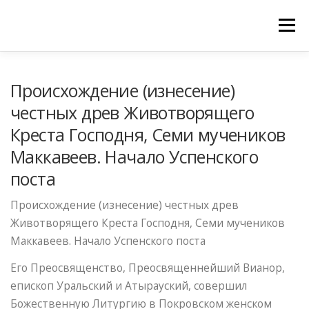
Меню
ГЛАВНАЯ
МОНАСТЫРЬ
Происхождение (изнесение)
честных древ Животворящего
РАСПИСАНИЕ БОГОСЛУЖЕНИЙ
ОБЪЯВЛЕНИЯ
Креста Господня, Семи мучеников
Маккавеев. Начало Успенского
ГАЛЕРЕИ
ЦЕРКОВНАЯ ЛАВКА
поста
ПРИНИМАЕМ ПОЖЕРТВОВАНИЯ
КОНТАКТЫ
Происхождение (изнесение) честных древ
Животворящего Креста Господня, Семи мучеников
ИЗРЕЧЕНИЯ СВЯТЫХ ОТЦОВ АРХИВ
Маккавеев. Начало Успенского поста
Его Преосвященство, Преосвященнейший Вианор,
епископ Уральский и Атырауский, совершил
Божественную Литургию в Покровском женском