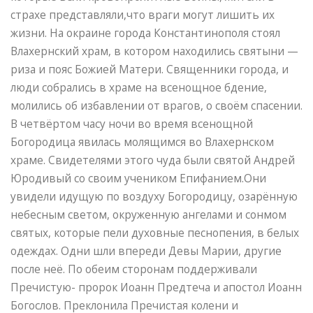
страхе представляли,что враги могут лишить их
жизни. На окраине города Константинополя стоял
Влахернский храм, в котором находились святыни —
риза и пояс Божией Матери. Священники города, и
люди собрались в храме на всенощное бдение,
молились об избавлении от врагов, о своём спасении.
В четвёртом часу ночи во время всенощной
Богородица явилась молящимся во Влахернском
храме. Свидетелями этого чуда были святой Андрей
Юродивый со своим учеником Епифанием.Они
увидели идущую по воздуху Богородицу, озарённую
небесным светом, окруженную ангелами и сонмом
святых, которые пели духовные песнопения, в белых
одеждах. Одни шли впереди Девы Марии, другие
после неё. По обеим сторонам поддерживали
Пречистую- пророк Иоанн Предтеча и апостол Иоанн
Богослов. Преклонила Пречистая колени и