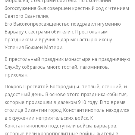
Морозова) с сестрами обители. По окончании
богослужения был совершен крестный ход с чтением
Святого Евангелия,
Его Высокопреосвященство поздравил игумению
Варвару с сестрами обители с Престольным
праздником и вручил в дар монастырю икону
Успения Божией Матери.
В престольный праздник монастыря на праздничную
Службу собралось много гостей, паломников,
прихожан.
Покров Пресвятой Богородицы- тёплый, осенний, и
радостный день. В основе этого праздника-события,
которые произошли в далёком 910 году. В то время
столица Византии город Константинополь находился
в окружении неприятельских войск. К
Константинополю подступили войска варваров,
которые вели кровопролитные войны, жители в