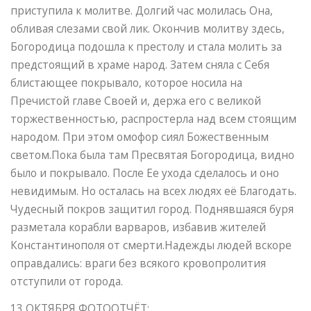
приступила к молитве. Долгий час молилась Она,
обливая слезами свой лик. Окончив молитву здесь,
Богородица подошла к престолу и стала молить за
предстоящий в храме народ. Затем сняла с Себя
блистающее покрывало, которое носила на
Пречистой главе Своей и, держа его с великой
торжественностью, распростерла над всем стоящим
народом. При этом омофор сиял Божественным
светом.Пока была там Пресвятая Богородица, видно
было и покрывало. После Ее ухода сделалось и оно
невидимым. Но осталась на всех людях её Благодать.
Чудесный покров защитил город. Поднявшаяся буря
разметала корабли варваров, избавив жителей
Константинополя от смерти.Надежды людей вскоре
оправдались: враги без всякого кровопролития
отступили от города.
13 ОКТЯБРЯ ФОТООТЧЁТ: