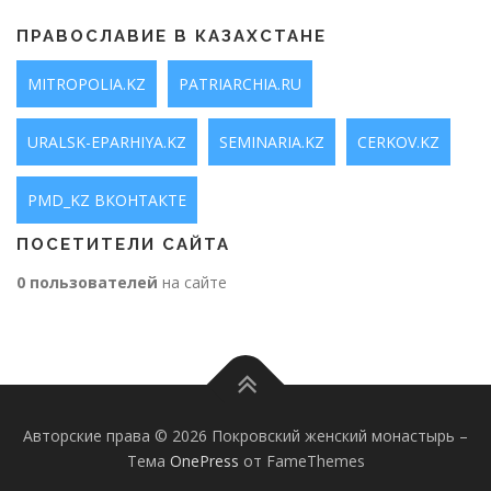
ПРАВОСЛАВИЕ В КАЗАХСТАНЕ
MITROPOLIA.KZ
PATRIARCHIA.RU
URALSK-EPARHIYA.KZ
SEMINARIA.KZ
CERKOV.KZ
PMD_KZ ВКОНТАКТЕ
ПОСЕТИТЕЛИ САЙТА
0 пользователей
на сайте
Авторские права © 2026 Покровский женский монастырь
–
Тема
OnePress
от FameThemes