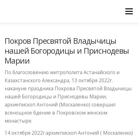
Меню
ГЛАВНАЯ
МОНАСТЫРЬ
Покров Пресвятой Владычицы
нашей Богородицы и Приснодевы
РАСПИСАНИЕ БОГОСЛУЖЕНИЙ
ОБЪЯВЛЕНИЯ
Марии
ГАЛЕРЕИ
ЦЕРКОВНАЯ ЛАВКА
По благословению митрополита Астанайского и
Казахстанского Александра, 13 октября 2022г.
ПРИНИМАЕМ ПОЖЕРТВОВАНИЯ
КОНТАКТЫ
накануне праздника Покрова Пресвятой Владычицы
нашей Богородицы и Приснодевы Марии,
архиепископ Антоний (Москаленко) совершил
ИЗРЕЧЕНИЯ СВЯТЫХ ОТЦОВ АРХИВ
всенощное бдение в Покровском женском
монастыре.
14 октября 2022г.архиепископ Антоний ( Москаленко)