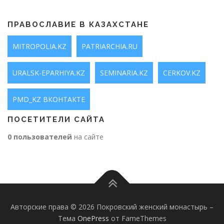
ПРАВОСЛАВИЕ В КАЗАХСТАНЕ
MITROPOLIA.KZ
PATRIARCHIA.RU
URALSK-EPARHIYA.KZ
SEMINARIA.KZ
CERKOV.KZ
PMD_KZ ВКОНТАКТЕ
ПОСЕТИТЕЛИ САЙТА
0 пользователей
на сайте
Авторские права © 2026 Покровский женский монастырь
–
Тема
OnePress
от FameThemes