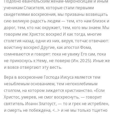
Подобно евангельским женам-мироносицам и иным
ученикам Спасителя, которые стали первыми
свидетелями воскресения, мы призваны возвещать
сию великую радость людям — тем, кто нам близок и
дорог, тем, кто нас окружает, тем, кого мы знаем. Мы
говорим им: Христос воскрес! И как тогда, многие
столетия назад, одни из них, веруя, тотчас отвечают:
воистину воскрес! Другие, как апостол Фома,
сомневаются и говорят: пока не увижу Его сам, пока
не прикоснусь к Нему, не поверю (Ин. 20:25). Иные же
и вовсе отвергают эту весть.
Вера в воскресение Господа Иисуса является тем
незыблемым основанием, тем непоколебимым
столпом, на котором зиждется христианство. «Если
Христос, умерев, не смог воскреснуть, — говорит
святитель Иоанн Златоуст, — то и грех не истреблен,
и смерть не побеждена, <…> и не мы только тщетно