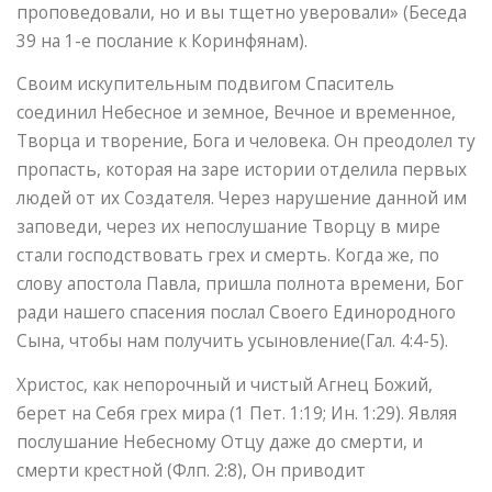
проповедовали, но и вы тщетно уверовали» (Беседа
39 на 1-е послание к Коринфянам).
Своим искупительным подвигом Спаситель
соединил Небесное и земное, Вечное и временное,
Творца и творение, Бога и человека. Он преодолел ту
пропасть, которая на заре истории отделила первых
людей от их Создателя. Через нарушение данной им
заповеди, через их непослушание Творцу в мире
стали господствовать грех и смерть. Когда же, по
слову апостола Павла, пришла полнота времени, Бог
ради нашего спасения послал Своего Единородного
Сына, чтобы нам получить усыновление(Гал. 4:4-5).
Христос, как непорочный и чистый Агнец Божий,
берет на Себя грех мира (1 Пет. 1:19; Ин. 1:29). Являя
послушание Небесному Отцу даже до смерти, и
смерти крестной (Флп. 2:8), Он приводит