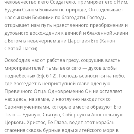
человечество к его Создателю, примиряет его с Ним.
Будучи Сыном Божиим по природе, Он соделывает
нас сынами Божиими по благодати. Господь
открывает нам путь нравственного преображения и
духовного восхождения к вечной и блаженной жизни
с Богом в невечернем дни Царствия Его (Канон
Святой Пасхи).
Освободив нас от рабства греху, сокрушив власть
мироправителей тьмы века сего — духов злобы
поднебесных (Еф. 6:12), Господь возносится на небо,
где восседает в неприступной славе одесную
Превечного Отца. Одновременно Он не оставляет
нас здесь, на земле, и неотлучно находится со
Своими учениками, которые вместе образуют Его
Тело — Единую, Святую, Соборную и Апостольскую
Церковь. Христос, Ее Глава, ведет этот корабль
спасения сквозь бурные воды житейского моря в