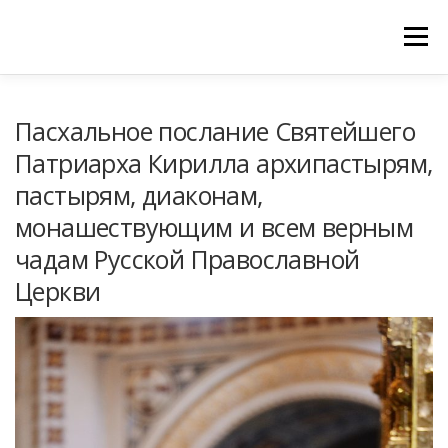
Меню
ГЛАВНАЯ
МОНАСТЫРЬ
Пасхальное послание Святейшего
Патриарха Кирилла архипастырям,
РАСПИСАНИЕ БОГОСЛУЖЕНИЙ
ОБЪЯВЛЕНИЯ
пастырям, диаконам,
монашествующим и всем верным
ГАЛЕРЕИ
ЦЕРКОВНАЯ ЛАВКА
чадам Русской Православной
ПРИНИМАЕМ ПОЖЕРТВОВАНИЯ
КОНТАКТЫ
Церкви
ИЗРЕЧЕНИЯ СВЯТЫХ ОТЦОВ АРХИВ