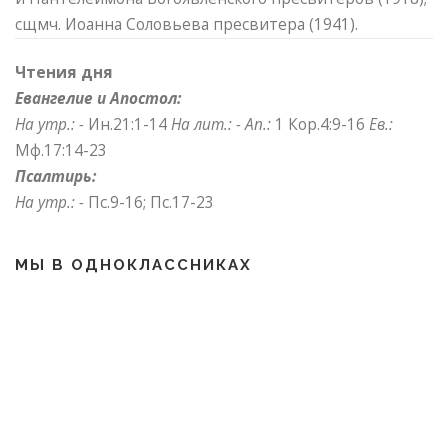
сщмч. Иоанна Соловьева пресвитера (1941).
Чтения дня
Евангелие и Апостол:
На утр.: -
Ин.21:1-14
На лит.: -
Ап.:
1 Кор.4:9-16
Ев.:
Мф.17:14-23
Псалтирь:
На утр.: -
Пс.9-16; Пс.17-23
МЫ В ОДНОКЛАССНИКАХ