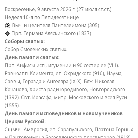
Воскресенье, 9 августа 2026 г.
(27 июля ст.ст.)
Неделя 10-я по Пятидесятнице
Вмч. и целителя Пантелеимона (305)
Прп. Германа Аляскинского (1837)
Соборы святых:
Собор Смоленских святых.
День памяти святых:
Прп. Анфисы исп., игумении и 90 сестер ее (VIII).
Равноапп. Климента, еп. Охридского (916), Наума,
Саввы, Горазда и Ангеляра (IX-X). Блж. Николая
Кочанова, Христа ради юродивого, Новгородского
(1392). Свт. Иоасафа, митр. Московского и всея Руси
(1555).
День памяти исповедников и новомучеников
Церкви Русской:
Сщмчч. Амвросия, еп. Сарапульского, Платона Горных
и Пантелеимона Богоявленского пресвитеров (1918);