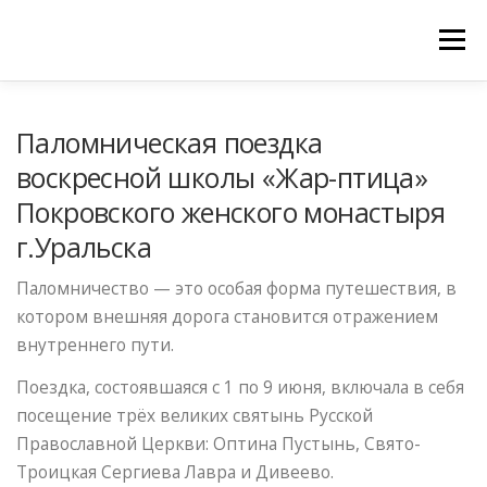
Меню
ГЛАВНАЯ
МОНАСТЫРЬ
Паломническая поездка
воскресной школы «Жар-птица»
РАСПИСАНИЕ БОГОСЛУЖЕНИЙ
ОБЪЯВЛЕНИЯ
Покровского женского монастыря
г.Уральска
ГАЛЕРЕИ
ЦЕРКОВНАЯ ЛАВКА
Паломничество — это особая форма путешествия, в
ПРИНИМАЕМ ПОЖЕРТВОВАНИЯ
КОНТАКТЫ
котором внешняя дорога становится отражением
внутреннего пути.
ИЗРЕЧЕНИЯ СВЯТЫХ ОТЦОВ АРХИВ
Поездка, состоявшаяся с 1 по 9 июня, включала в себя
посещение трёх великих святынь Русской
Православной Церкви: Оптина Пустынь, Свято-
Троицкая Сергиева Лавра и Дивеево.