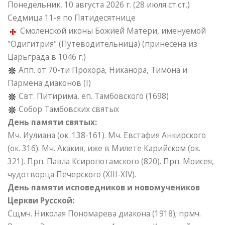
Понедельник, 10 августа 2026 г.
(28 июля ст.ст.)
Седмица 11-я по Пятидесятнице
Смоленской иконы Божией Матери, именуемой
"Одигитрия" (Путеводительница) (принесена из
Царьграда в 1046 г.)
Апп. от 70-ти Прохора, Никанора, Тимона и
Пармена диаконов (I)
Свт. Питирима, еп. Тамбовского (1698)
Собор Тамбовских святых
День памяти святых:
Мч. Иулиана (ок. 138-161). Мч. Евстафия Анкирского
(ок. 316). Мч. Акакия, иже в Милете Карийском (ок.
321). Прп. Павла Ксиропотамского (820). Прп. Моисея,
чудотворца Печерского (XIII-XIV).
День памяти исповедников и новомучеников
Церкви Русской:
Сщмч. Николая Пономарева диакона (1918); прмч.