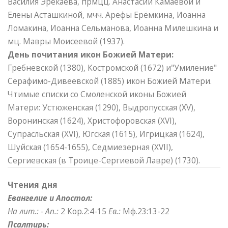
Василия Эрекаева, прмцц. Анастасии Камаевой и
Елены Асташкиной, мчч. Арефы Ерёмкина, Иоанна
Ломакина, Иоанна Сельманова, Иоанна Милешкина и
мц. Мавры Моисеевой (1937).
День почитания икон Божией Матери:
Гребневской (1380), Костромской (1672) и"Умиление"
Серафимо-Дивеевской (1885) икон Божией Матери.
Чтимые списки со Смоленской иконы Божией
Матери: Устюженская (1290), Выдропусская (XV),
Воронинская (1624), Христофоровская (XVI),
Супрасльская (XVI), Югская (1615), Игрицкая (1624),
Шуйская (1654-1655), Седмиезерная (XVII),
Сергиевская (в Троице-Сергиевой Лавре) (1730).
Чтения дня
Евангелие и Апостол:
На лит.: -
Ап.:
2 Кор.2:4-15
Ев.:
Мф.23:13-22
Псалтирь: