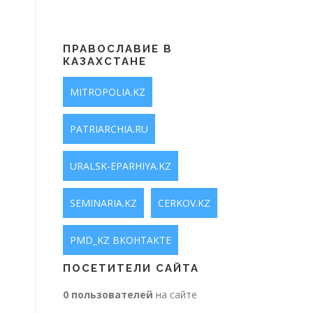
ПРАВОСЛАВИЕ В
КАЗАХСТАНЕ
MITROPOLIA.KZ
PATRIARCHIA.RU
URALSK-EPARHIYA.KZ
SEMINARIA.KZ
CERKOV.KZ
PMD_KZ ВКОНТАКТЕ
ПОСЕТИТЕЛИ САЙТА
0 пользователей
на сайте