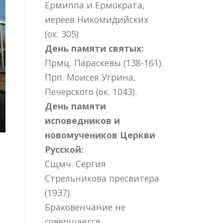
Ермиппа и Ермократа,
иереев Никомидийских
(ок. 305)
День памяти святых:
Прмц. Параскевы (138-161).
Прп. Моисея Угрина,
Печерского (ок. 1043).
День памяти
исповедников и
новомучеников Церкви
Русской:
Сщмч. Сергия
Стрельникова пресвитера
(1937).
Браковенчание не
совершается.