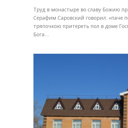
Труд в монастыре во славу Божию п
Серафим Саровский говорил: «паче п
тряпочкою притереть пол в доме Гос
Бога…