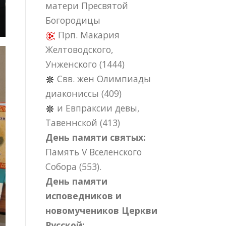
матери Пресвятой
Богородицы
Прп. Макария
Желтоводского,
Унженского (1444)
Свв. жен Олимпиады
диакониссы (409)
и Евпраксии девы,
Тавеннской (413)
День памяти святых:
Память V Вселенского
Собора (553).
День памяти
исповедников и
новомучеников Церкви
Русской: