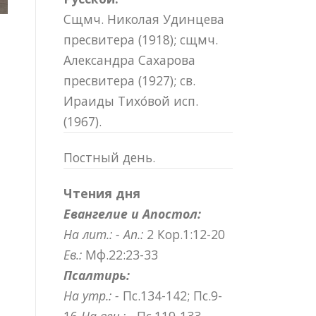
Сщмч. Николая Удинцева
пресвитера (1918); сщмч.
Александра Сахарова
пресвитера (1927); св.
Ираиды Тихо́вой исп.
(1967).
Постный день.
Чтения дня
Евангелие и Апостол:
На лит.: -
Ап.:
2 Кор.1:12-20
Ев.:
Мф.22:23-33
Псалтирь:
На утр.: -
Пс.134-142; Пс.9-