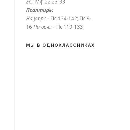
Ев.:
Мф.22:23-33
Псалтирь:
На утр.: -
Пс.134-142; Пс.9-
16
На веч.: -
Пс.119-133
МЫ В ОДНОКЛАССНИКАХ