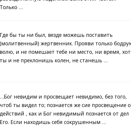
Только …
Где бы ты ни был, везде можешь поставить
(молитвенный) жертвенник. Прояви только бодру
волю, и не помешает тебе ни место, ни время, хот
ты и не преклонишь колен, не станешь …
…Бог невидим и просвещает невидимо, без того,
чтоб ты видел то; познается же сие просвещение о
действий , как и Бог невидимый познается от дел
Его. Если находишь себя сокрушенным …