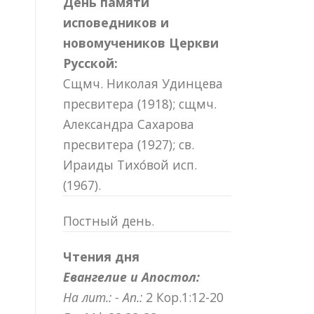
День памяти
исповедников и
новомучеников Церкви
Русской:
Сщмч. Николая Удинцева
пресвитера (1918); сщмч.
Александра Сахарова
пресвитера (1927); св.
Ираиды Тихо́вой исп.
(1967).
Постный день.
Чтения дня
Евангелие и Апостол:
На лит.: -
Ап.:
2 Кор.1:12-20