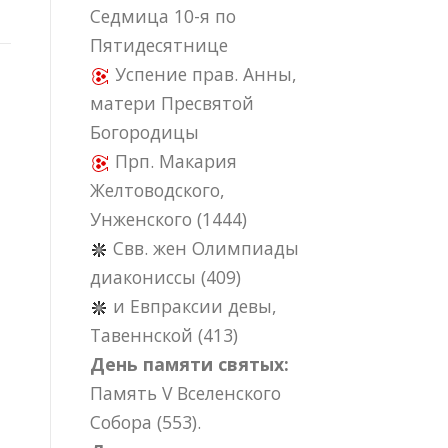
Седмица 10-я по
Пятидесятнице
Успение прав. Анны,
матери Пресвятой
Богородицы
Прп. Макария
Желтоводского,
Унженского (1444)
Свв. жен Олимпиады
диакониссы (409)
и Евпраксии девы,
Тавеннской (413)
День памяти святых:
Память V Вселенского
Собора (553).