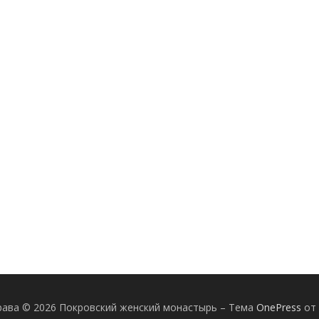
рава © 2026 Покровский женский монастырь
–
Тема
OnePress
от