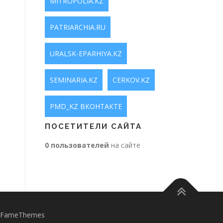
MITROPOLIA.KZ
PATRIARCHIA.RU
URALSK-EPARHIYA.KZ
SEMINARIA.KZ
CERKOV.KZ
PMD_KZ ВКОНТАКТЕ
ПОСЕТИТЕЛИ САЙТА
0 пользователей
на сайте
 FameThemes